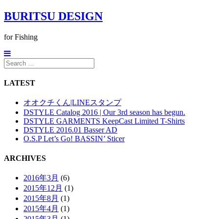
BURITSU DESIGN
for Fishing
LATEST
オオクチくん|LINEスタンプ
DSTYLE Catalog 2016 | Our 3rd season has begun.
DSTYLE GARMENTS KeepCast Limited T-Shirts
DSTYLE 2016.01 Basser AD
O.S.P Let’s Go! BASSIN’ Sticer
ARCHIVES
2016年3月
(6)
2015年12月
(1)
2015年8月
(1)
2015年4月
(1)
2015年3月
(1)