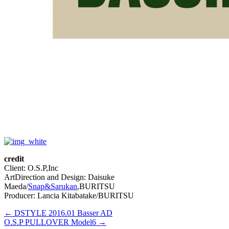
credit
Client: O.S.P,Inc
ArtDirection and Design: Daisuke
Maeda/
Snap&Sarukan
,BURITSU
Producer: Lancia Kitabatake/BURITSU
← DSTYLE 2016.01 Basser AD
O.S.P PULLOVER Model6 →