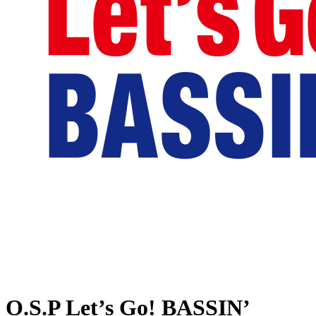
O.S.P Let’s Go! BASSIN’